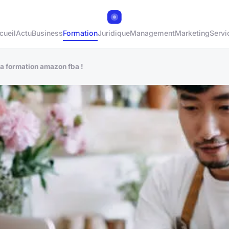
cueil
Actu
Business
Formation
Juridique
Management
Marketing
Servi
a formation amazon fba !