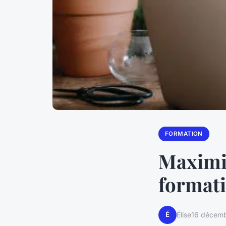
FORMATION
Maximis
formati
É
Élise
16 décem