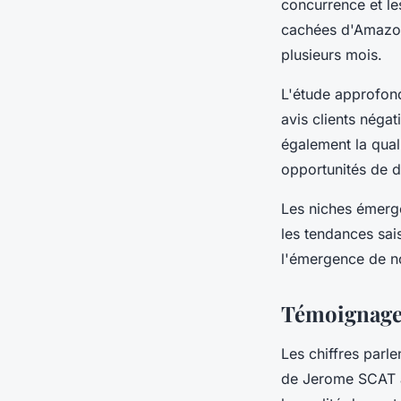
concurrence et l
cachées d'Amazon
plusieurs mois.
L'étude approfond
avis clients négat
également la qual
opportunités de di
Les niches émerge
les tendances sai
l'émergence de no
Témoignages 
Les chiffres parl
de Jerome SCAT av