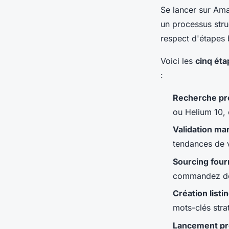
Se lancer sur Ama
un processus struc
respect d'étapes 
Voici les
cinq ét
:
Recherche pr
ou Helium 10, 
Validation ma
tendances de v
Sourcing four
commandez des 
Création listi
mots-clés stra
Lancement pr