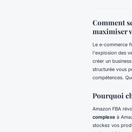
Comment se
maximiser v
Le e-commerce f
l'explosion des v
créer un business
structurée vous p
compétences. Que
Pourquoi cho
Amazon FBA révol
complexe
à Amazo
stockez vos produ