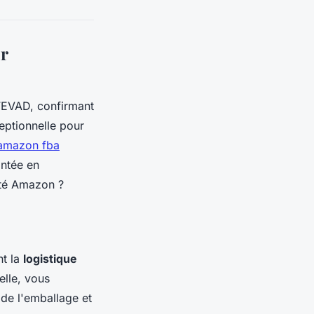
r
FEVAD, confirmant
eptionnelle pour
 amazon fba
ontée en
ité Amazon ?
nt la
logistique
elle, vous
de l'emballage et