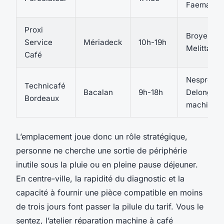
Faema
Proxi
Broyeurs, 
Service
Mériadeck
10h-19h
Melitta
Café
Nespresso
Technicafé
Bacalan
9h-18h
Delonghi,
Bordeaux
machines 
L’emplacement joue donc un rôle stratégique,
personne ne cherche une sortie de périphérie
inutile sous la pluie ou en pleine pause déjeuner.
En centre-ville, la rapidité du diagnostic et la
capacité à fournir une pièce compatible en moins
de trois jours font passer la pilule du tarif. Vous le
sentez, l’atelier réparation machine à café