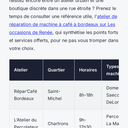
hésitez encore entre un atelier urbain et une
boutique discrète dans une rue étroite ? Prenez le
temps de consulter une référence utile, l'
atelier de
réparation de machine à café à bordeaux sur Les
occasions de Renée
, qui synthétise les points forts
et services offerts, pour ne pas vous tromper dans
votre choix.
Types de
Atelier
Quartier
Horaires
machines
Domestiqu
Répar’Café
Saint-
8h-18h
Saeco, Kr
Bordeaux
Michel
DeLonghi
Percolateu
L’Atelier du
9h-
Chartrons
La Marzoc
Percolateur
17h30