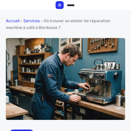
Accueil
›
Services
›
Où trouver un atelier de réparation
machine à café à Bordeaux ?