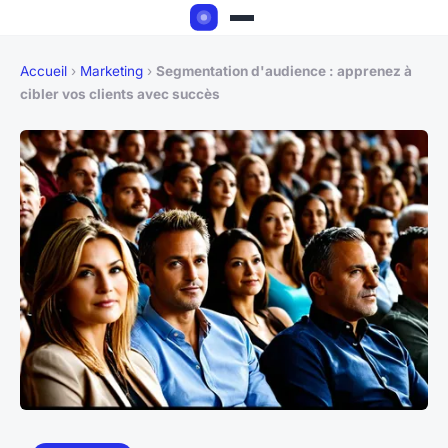
Accueil
›
Marketing
›
Segmentation d'audience : apprenez à
cibler vos clients avec succès