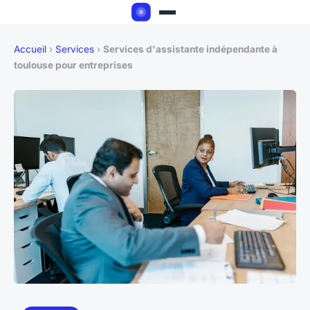
Accueil
›
Services
›
Services d'assistante indépendante à
toulouse pour entreprises