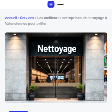
Accueil
›
Services
›
Les meilleures entreprises de nettoyage à
Valenciennes pour briller