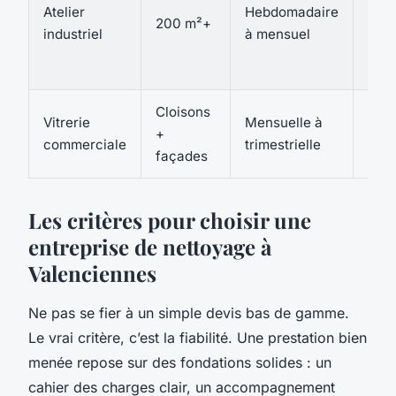
hau
Atelier
Hebdomadaire
200 m²+
pres
industriel
à mensuel
aspi
eau
Cloisons
Racl
Vitrerie
Mensuelle à
+
téle
commerciale
trimestrielle
façades
éche
Les critères pour choisir une
entreprise de nettoyage à
Valenciennes
Ne pas se fier à un simple devis bas de gamme.
Le vrai critère, c’est la fiabilité. Une prestation bien
menée repose sur des fondations solides : un
cahier des charges clair, un accompagnement