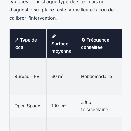
typiques pour chaque type de site, mais un
diagnostic sur place reste la meilleure façon de
calibrer l’intervention.
📏
📍 Type de
🔄 Fréquence
🛠️ 
Surface
local
conseillée
maté
moyenne
Aspi
sile
Bureau TPE
30 m²
Hebdomadaire
char
mén
3 à 5
Auto
Open Space
100 m²
fois/semaine
pulv
Nett