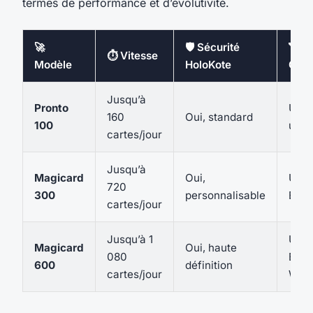
termes de performance et d’évolutivité.
🚀
🛡️ Sécurité
📶
⏱️ Vitesse
Modèle
HoloKote
Conn
Jusqu’à
Pronto
USB
160
Oui, standard
100
uniq
cartes/jour
Jusqu’à
Magicard
Oui,
USB
720
300
personnalisable
Ethe
cartes/jour
Jusqu’à 1
USB
Magicard
Oui, haute
080
Ethe
600
définition
cartes/jour
Wi-F