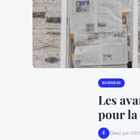
BUSINESS
Les ava
pour la
É
Élise
2 juin 202