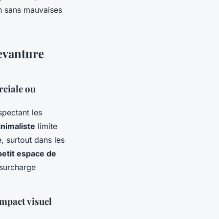
ion sans mauvaises
evanture
rciale ou
spectant les
nimaliste
limite
é, surtout dans les
petit espace de
 surcharge
impact visuel