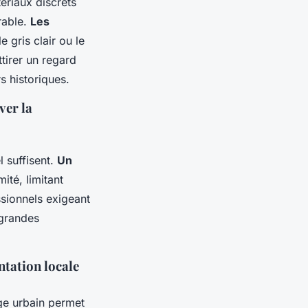
tériaux discrets
rable.
Les
 gris clair ou le
tirer un regard
rs historiques.
ver la
l suffisent.
Un
ité, limitant
ssionnels exigeant
 grandes
ntation locale
ge urbain permet