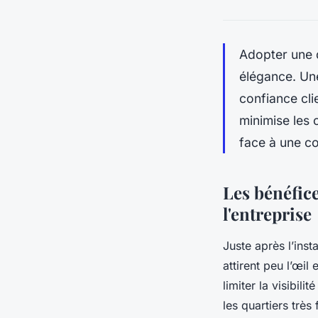
Adopter une d
élégance. Une
confiance cli
minimise les 
face à une c
Les bénéfic
l'entreprise
Juste après l’insta
attirent peu l’œil
limiter la visibil
les quartiers trè