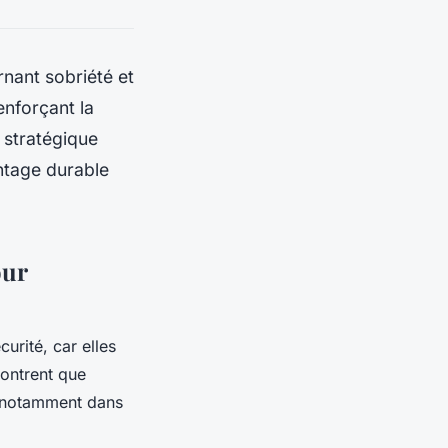
nant sobriété et
enforçant la
 stratégique
antage durable
our
curité, car elles
montrent que
on, notamment dans