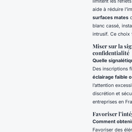
limitent les refle
aide à réduire l’
surfaces mates
o
blanc cassé, inst
intrusif. Ce choix 
Miser sur la si
confidentialité
Quelle signalétiqu
Des inscriptions f
éclairage faible 
l’attention exces
discrétion et séc
entreprises en Fr
Favoriser l’int
Comment obtenir 
Favoriser des él