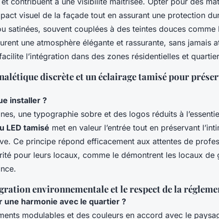
ts et contribuent à une visibilité maîtrisée. Opter pour des ma
impact visuel de la façade tout en assurant une protection du
u satinées, souvent couplées à des teintes douces comme le
aurent une atmosphère élégante et rassurante, sans jamais at
facilite l’intégration dans des zones résidentielles et quartie
gnalétique discrète et un éclairage tamisé pour préser
e installer ?
ines, une typographie sobre et des logos réduits à l’essentie
ou LED tamisé
met en valeur l’entrée tout en préservant l’intim
sive. Ce principe répond efficacement aux attentes de profe
urité pour leurs locaux, comme le démontrent les locaux de
ance.
égration environnementale et le respect de la régleme
une harmonie avec le quartier ?
éments modulables et des couleurs en accord avec le paysa