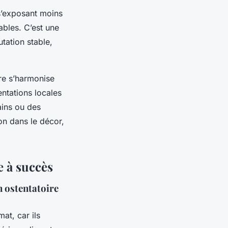
s’exposant moins
ables. C’est une
tation stable,
bre s’harmonise
entations locales
ains ou des
ion dans le décor,
e à succès
n ostentatoire
at, car ils