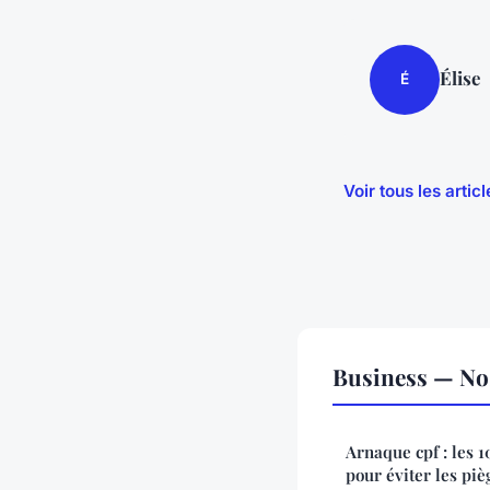
Élise
É
Voir tous les arti
Business — Nos
Arnaque cpf : les 
pour éviter les piè