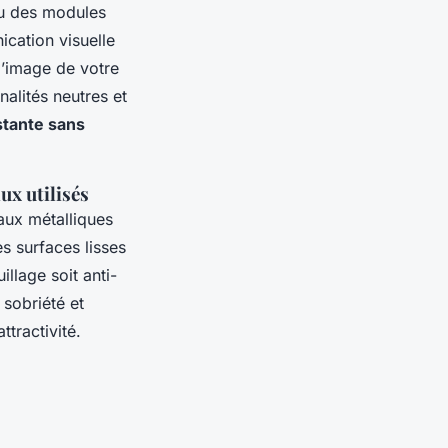
u des modules
cation visuelle
l’image de votre
nalités neutres et
stante sans
aux utilisés
ux métalliques
es surfaces lisses
illage soit anti-
 sobriété et
ttractivité.