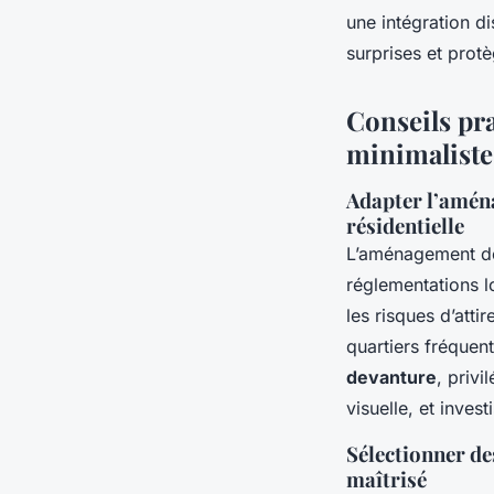
une intégration di
surprises et prot
Conseils pr
minimaliste
Adapter l’amén
résidentielle
L’aménagement doi
réglementations l
les risques d’atti
quartiers fréquen
devanture
, privi
visuelle, et inves
Sélectionner de
maîtrisé