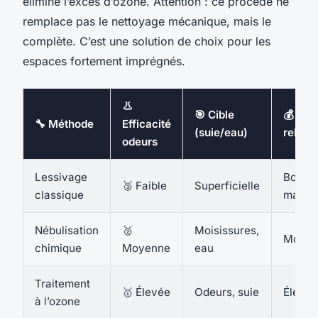
élimine l’excès d’ozone. Attention : ce procédé ne
remplace pas le nettoyage mécanique, mais le
complète. C’est une solution de choix pour les
espaces fortement imprégnés.
👃
🎯 Cible
💰 Coû
🔧 Méthode
Efficacité
(suie/eau)
relatif
odeurs
Lessivage
Bon
🥉 Faible
Superficielle
classique
march
Nébulisation
🥈
Moisissures,
Modér
chimique
Moyenne
eau
Traitement
🥇 Élevée
Odeurs, suie
Élevé
à l’ozone